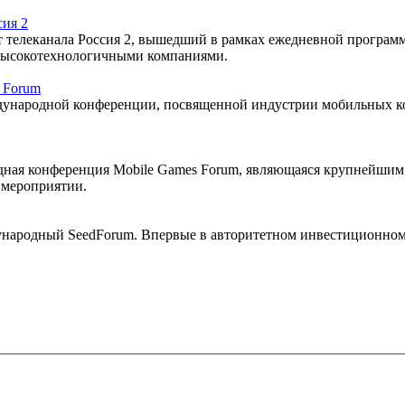
сия 2
ет телеканала Россия 2, вышедший в рамках ежедневной програм
 высокотехнологичными компаниями.
 Forum
еждународной конференции, посвященной индустрии мобильных 
егодная конференция Mobile Games Forum, являющаяся крупнейши
 мероприятии.
ждународный SeedForum. Впервые в авторитетном инвестиционн