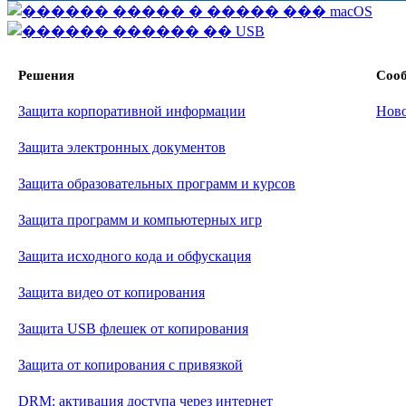
Решения
Соо
Защита корпоративной информации
Нов
Защита электронных документов
Защита образовательных программ и курсов
Защита программ и компьютерных игр
Защита исходного кода и обфускация
Защита видео от копирования
Защита USB флешек от копирования
Защита от копирования с привязкой
DRM: активация доступа через интернет