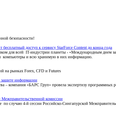
нной безопасности!
 бесплатный доступ к сервису StarForce Content до конца года
дником для всей IT-индустрии планеты - «Международным днем
ои компьютеры и всю хранимую в них информацию.
й на рынках Forex, CFD и Futures
о защите информации
ва – компания «БАРС Груп» провела экспертизу программных р
ой Межправительственной комиссии
еде по случаю 4-й сессии Российско-Сингапурской Межправитель