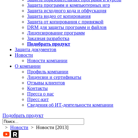
Защита программ и компьютерных игр
Защита исходного кода и обфускация
Защита видео от копирования
Защита от копирования с привязкой
DRM для защиты программ и файлов
Лицензирование программ
Заказная разработка
Подобрать продукт
Защита документов
Новости
Новости компании
О компании
Профиль компании
Лицензии и сертификаты
Отзывы клиентов
Контакты
Пресса о нас
Пресс-кит
Сведения об ИТ-деятельности компании
Подобрать продукт
>
Новости
> Новости [2013]