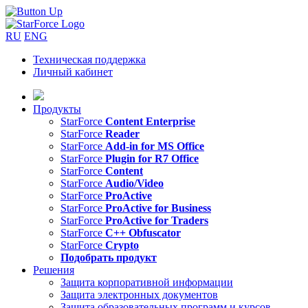
RU
ENG
Техническая поддержка
Личный кабинет
Продукты
StarForce
Content Enterprise
StarForce
Reader
StarForce
Add-in for MS Office
StarForce
Plugin for R7 Office
StarForce
Content
StarForce
Audio/Video
StarForce
ProActive
StarForce
ProActive for Business
StarForce
ProActive for Traders
StarForce
C++ Obfuscator
StarForce
Crypto
Подобрать продукт
Решения
Защита корпоративной информации
Защита электронных документов
Защита образовательных программ и курсов