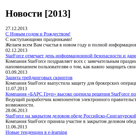
Новости [2013]
27.12.2013
С Новым годом и Рождеством!
C наступающими праздниками!
Желаем всем Вам счастья в новом году и полной информацио
02.12.2013
StarForce отмечает день информационной безопасности и дарит
Компания StarForce поздравляет всех с замечательным праз
напоминанием пользователям о том, как важно защищать св
03.09.2013
Защита трейдинговых скриптов
Компания StarForce выпустила защиту для брокерских операци
11.07.2013
Компания «БАРС Груп» высоко оценила решения StarForce п
Ведущий разработчик компонентов электронного правительст
возможности.
28.06.2013
StarForce на закрытом деловом обеде Российско-Сингапурск
Компания StarForce приняла участие в закрытом деловом об
11.06.2013
Новые тенденции в e-learning