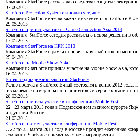
Компания StarForce рассказала о средствах защиты электронны
07.06.2013
StarForce Protection System становится лучше
Компания StarForce внесла важные изменения в StarForce Pro
29.05.2013
StarForce принял участие на Game Connection Asia 2013
Компания StarForce сегодня рассказала о новом решении в о
17.05.2013
Компания StarForce на КРИ 2013
Компания StarForce в рамках провела круглый стол по моне
25.04.2013
StarForce на Mobile Show Asia
Компания StarForce приняла участие на Mobile Show Asia, кот
16.04.2013
E-mail под надежной защитой StarForce
Релиз продукта StarForce E-mail состоялся в конце 2012 го
посылаемые на корпоративный почтовый сервер организации
28.03.2013
StarForce приняла участие в конференции Mobile Fest
22 - 23 марта 2013 года в Подмосковном лыжном курорте Ях
индустрии России.
21.03.2013
StarForce примет участие в конференции Mobile Fest
С 22 по 23 марта 2013 года в Москве пройдет ежегодная ко
компании StarForce примут участие в мероприятии.