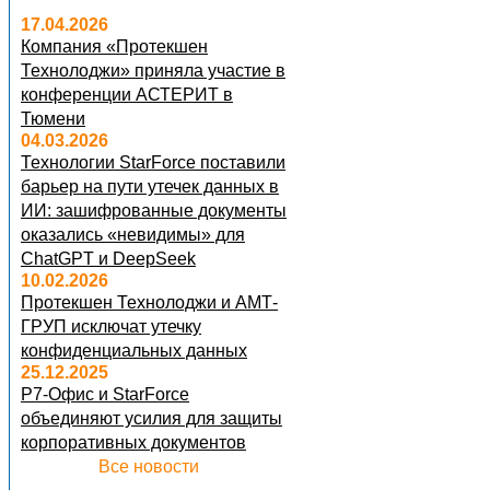
17.04.2026
Компания «Протекшен
Технолоджи» приняла участие в
конференции АСТЕРИТ в
Тюмени
04.03.2026
Технологии StarForce поставили
барьер на пути утечек данных в
ИИ: зашифрованные документы
оказались «невидимы» для
ChatGPT и DeepSeek
10.02.2026
Протекшен Технолоджи и АМТ-
ГРУП исключат утечку
конфиденциальных данных
25.12.2025
Р7-Офис и StarForce
объединяют усилия для защиты
корпоративных документов
Все новости