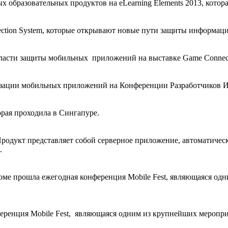
х образовательных продуктов на eLearning Elements 2013, котора
tection System, которые открывают новые пути защиты информац
бласти защиты мобильных приложений на выставке Game Connecti
тизации мобильных приложений на Конференции Разработчиков И
орая проходила в Сингапуре.
да. Продукт представляет собой серверное приложение, автомати
.
роме прошла ежегодная конференция Mobile Fest, являющаяся о
нференция Mobile Fest, являющаяся одним из крупнейших меропр