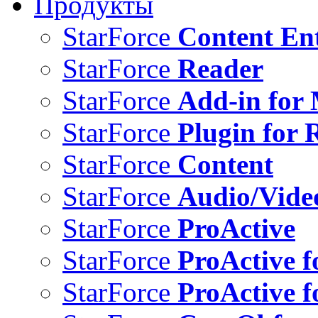
Продукты
StarForce
Content Ent
StarForce
Reader
StarForce
Add-in for 
StarForce
Plugin for 
StarForce
Content
StarForce
Audio/Vide
StarForce
ProActive
StarForce
ProActive f
StarForce
ProActive f