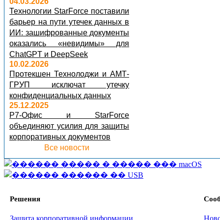
04.03.2026
Технологии StarForce поставили
барьер на пути утечек данных в
ИИ: зашифрованные документы
оказались «невидимы» для
ChatGPT и DeepSeek
10.02.2026
Протекшен Технолоджи и АМТ-
ГРУП исключат утечку
конфиденциальных данных
25.12.2025
Р7-Офис и StarForce
объединяют усилия для защиты
корпоративных документов
Все новости
Решения
Соо
Защита корпоративной информации
Нов