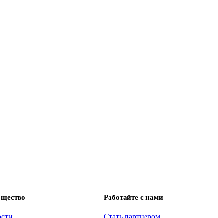
бщество
Работайте с нами
ости
Стать партнером