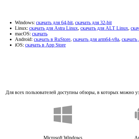
Windows:
скачать для 64-bit
,
скачать для 32-bit
Linux:
скачать для Astra Linux
,
скачать для ALT Linux
,
ска
macOS:
скачать
Android:
скачать в RuStore
,
скачать для arm64-v8a
,
скачать 
iOS:
скачать в App Store
Для всех пользователей доступны обзоры, в которых можно 
Microsoft Windows
A