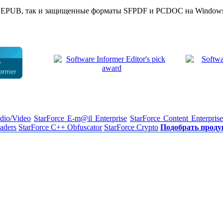
 EPUB, так и защищенные форматы SFPDF и PCDOC на Windows,
dio/Video
StarForce E-m@il Enterprise
StarForce Content Enterprise
raders
StarForce C++ Obfuscator
StarForce Crypto
Подобрать проду