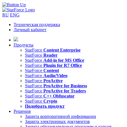
RU
ENG
Техническая поддержка
Личный кабинет
Продукты
StarForce
Content Enterprise
StarForce
Reader
StarForce
Add-in for MS Office
StarForce
Plugin for R7 Office
StarForce
Content
StarForce
Audio/Video
StarForce
ProActive
StarForce
ProActive for Business
StarForce
ProActive for Traders
StarForce
C++ Obfuscator
StarForce
Crypto
Подобрать продукт
Решения
Защита корпоративной информации
Защита электронных документов
Защита образовательных программ и курсов