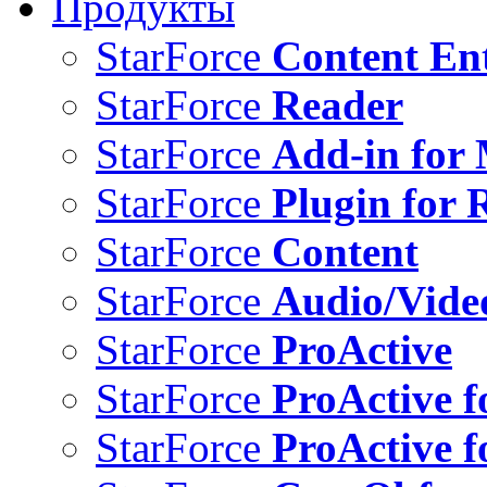
Продукты
StarForce
Content Ent
StarForce
Reader
StarForce
Add-in for 
StarForce
Plugin for 
StarForce
Content
StarForce
Audio/Vide
StarForce
ProActive
StarForce
ProActive f
StarForce
ProActive f