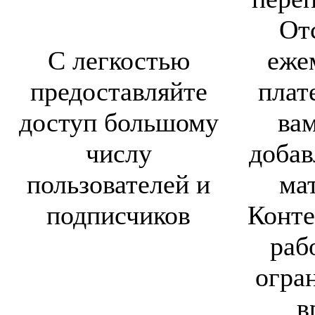
От
С легкостью
еже
предоставляйте
плат
доступ большому
вам
числу
добав
пользователей и
ма
подписчиков
Конте
раб
огра
в