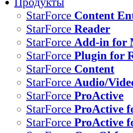
Продукты
StarForce
Content Ent
StarForce
Reader
StarForce
Add-in for 
StarForce
Plugin for 
StarForce
Content
StarForce
Audio/Vide
StarForce
ProActive
StarForce
ProActive f
StarForce
ProActive f