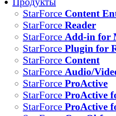
Продукты
StarForce
Content Ent
StarForce
Reader
StarForce
Add-in for 
StarForce
Plugin for 
StarForce
Content
StarForce
Audio/Vide
StarForce
ProActive
StarForce
ProActive f
StarForce
ProActive f