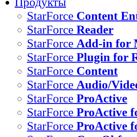
Продукты
StarForce
Content Ent
StarForce
Reader
StarForce
Add-in for 
StarForce
Plugin for 
StarForce
Content
StarForce
Audio/Vide
StarForce
ProActive
StarForce
ProActive f
StarForce
ProActive f