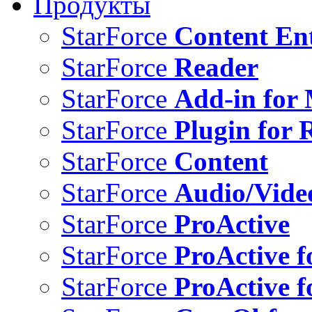
Продукты
StarForce
Content Ent
StarForce
Reader
StarForce
Add-in for 
StarForce
Plugin for 
StarForce
Content
StarForce
Audio/Vide
StarForce
ProActive
StarForce
ProActive f
StarForce
ProActive f