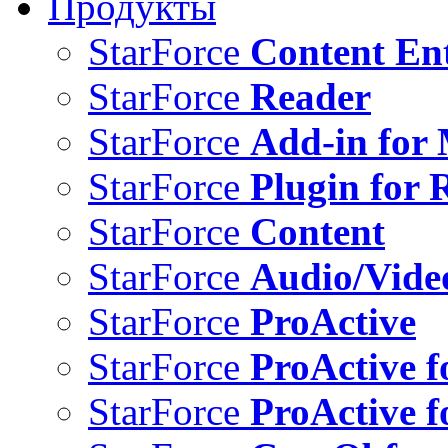
Продукты
StarForce
Content Ent
StarForce
Reader
StarForce
Add-in for 
StarForce
Plugin for 
StarForce
Content
StarForce
Audio/Vide
StarForce
ProActive
StarForce
ProActive f
StarForce
ProActive f