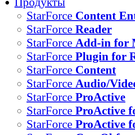
Продукты
StarForce
Content Ent
StarForce
Reader
StarForce
Add-in for 
StarForce
Plugin for 
StarForce
Content
StarForce
Audio/Vide
StarForce
ProActive
StarForce
ProActive f
StarForce
ProActive f