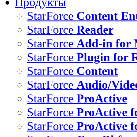
Продукты
StarForce
Content Ent
StarForce
Reader
StarForce
Add-in for 
StarForce
Plugin for 
StarForce
Content
StarForce
Audio/Vide
StarForce
ProActive
StarForce
ProActive f
StarForce
ProActive f