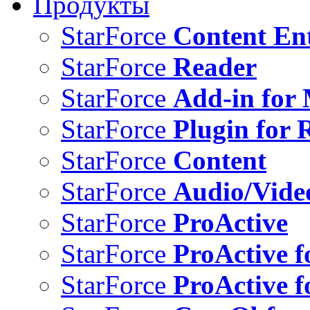
Продукты
StarForce
Content Ent
StarForce
Reader
StarForce
Add-in for 
StarForce
Plugin for 
StarForce
Content
StarForce
Audio/Vide
StarForce
ProActive
StarForce
ProActive f
StarForce
ProActive f