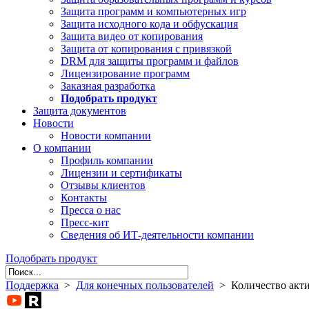
Защита программ и компьютерных игр
Защита исходного кода и обфускация
Защита видео от копирования
Защита от копирования с привязкой
DRM для защиты программ и файлов
Лицензирование программ
Заказная разработка
Подобрать продукт
Защита документов
Новости
Новости компании
О компании
Профиль компании
Лицензии и сертификаты
Отзывы клиентов
Контакты
Пресса о нас
Пресс-кит
Сведения об ИТ-деятельности компании
Подобрать продукт
Поддержка
>
Для конечных пользователей
> Количество акти