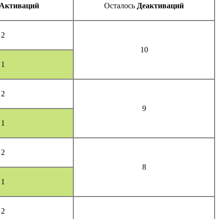
Активаций
Осталось
Деактиваций
2
10
1
2
9
1
2
8
1
2