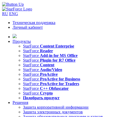
RU
ENG
Техническая поддержка
Личный кабинет
Продукты
StarForce
Content Enterprise
StarForce
Reader
StarForce
Add-in for MS Office
StarForce
Plugin for R7 Office
StarForce
Content
StarForce
Audio/Video
StarForce
ProActive
StarForce
ProActive for Business
StarForce
ProActive for Traders
StarForce
C++ Obfuscator
StarForce
Crypto
Подобрать продукт
Решения
Защита корпоративной информации
Защита электронных документов
Защита образовательных программ и курсов