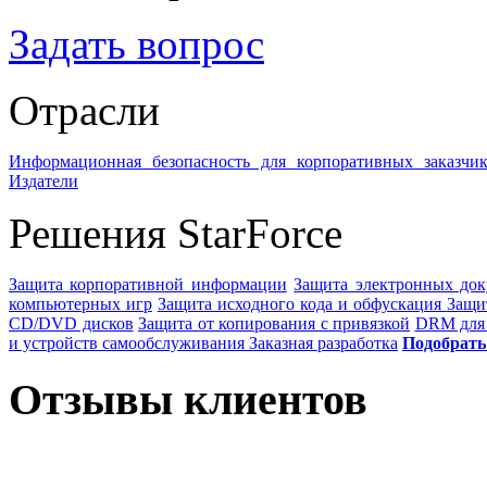
Задать вопрос
Отрасли
Информационная безопасность для корпоративных заказчик
Издатели
Решения StarForce
Защита корпоративной информации
Защита электронных док
компьютерных игр
Защита исходного кода и обфускация
Защи
CD/DVD дисков
Защита от копирования с привязкой
DRM для 
и устройств самообслуживания
Заказная разработка
Подобрать
Отзывы клиентов