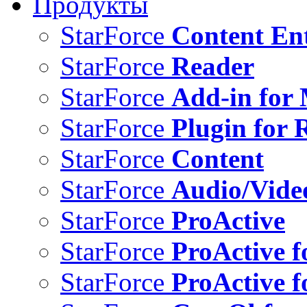
Продукты
StarForce
Content Ent
StarForce
Reader
StarForce
Add-in for 
StarForce
Plugin for 
StarForce
Content
StarForce
Audio/Vide
StarForce
ProActive
StarForce
ProActive f
StarForce
ProActive f