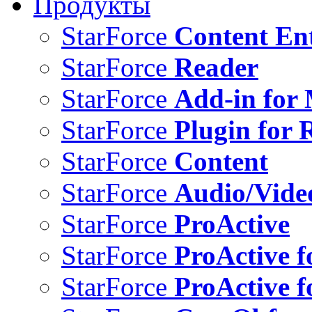
Продукты
StarForce
Content Ent
StarForce
Reader
StarForce
Add-in for 
StarForce
Plugin for 
StarForce
Content
StarForce
Audio/Vide
StarForce
ProActive
StarForce
ProActive f
StarForce
ProActive f