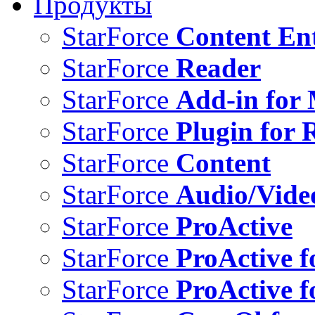
Продукты
StarForce
Content Ent
StarForce
Reader
StarForce
Add-in for 
StarForce
Plugin for 
StarForce
Content
StarForce
Audio/Vide
StarForce
ProActive
StarForce
ProActive f
StarForce
ProActive f