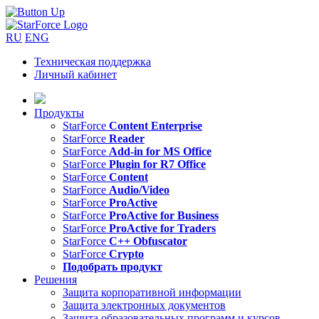
RU
ENG
Техническая поддержка
Личный кабинет
Продукты
StarForce
Content Enterprise
StarForce
Reader
StarForce
Add-in for MS Office
StarForce
Plugin for R7 Office
StarForce
Content
StarForce
Audio/Video
StarForce
ProActive
StarForce
ProActive for Business
StarForce
ProActive for Traders
StarForce
C++ Obfuscator
StarForce
Crypto
Подобрать продукт
Решения
Защита корпоративной информации
Защита электронных документов
Защита образовательных программ и курсов