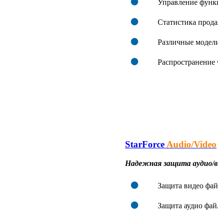
Управление функц
Статистика прод
Различные модел
Распространение 
StarForce
Audio/Video
Надежная защита аудио/в
Защита видео фа
Защита аудио фа