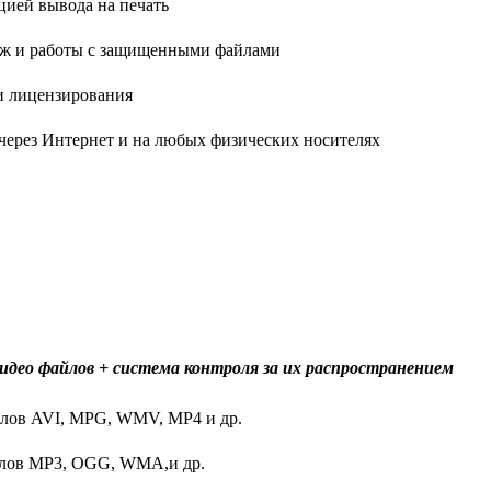
ией вывода на печать
аж и работы с защищенными файлами
и лицензирования
через Интернет и на любых физических носителях
идео файлов + система контроля за их распространением
йлов AVI, MPG, WMV, MP4 и др.
йлов MP3, OGG, WMA,и др.