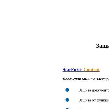
Защи
StarForce
Content
Надежная защита электро
Защита документо
Защита от функции