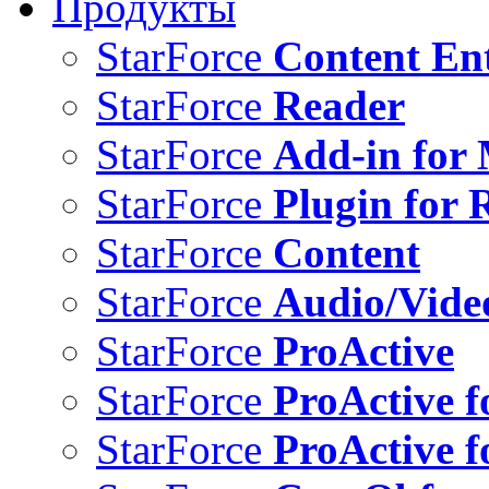
Продукты
StarForce
Content Ent
StarForce
Reader
StarForce
Add-in for 
StarForce
Plugin for 
StarForce
Content
StarForce
Audio/Vide
StarForce
ProActive
StarForce
ProActive f
StarForce
ProActive f