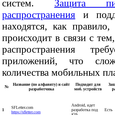
систем.
Защита пи
распространения
и подде
находятся, как правило,
происходит в связи с тем
распространения треб
приложений, что сло
количества мобильных пл
Название (по алфавиту) и сайт
Подходит для
Защ
№
разработчика
моб. устройств
р
Android, идет
SFLetter.com
1
разработка под
Есть
h
ttps://sfletter.com
iOS