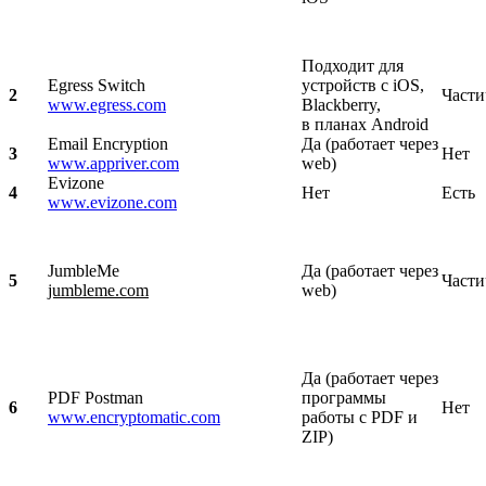
Подходит для
Egress Switch
устройств с iOS,
2
Части
www.egress.com
Blackberry,
в планах Android
Email Encryption
Да (работает через
3
Нет
www.appriver.com
web)
Evizone
4
Нет
Есть
www.evizone.com
JumbleMe
Да (работает через
5
Части
jumbleme.com
web)
Да (работает через
PDF Postman
программы
6
Нет
www.encryptomatic.com
работы с PDF и
ZIP)