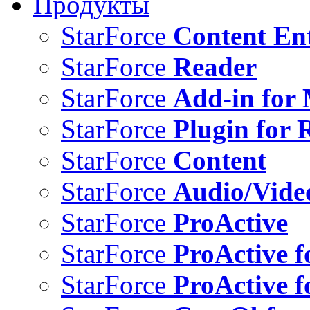
Продукты
StarForce
Content Ent
StarForce
Reader
StarForce
Add-in for 
StarForce
Plugin for 
StarForce
Content
StarForce
Audio/Vide
StarForce
ProActive
StarForce
ProActive f
StarForce
ProActive f