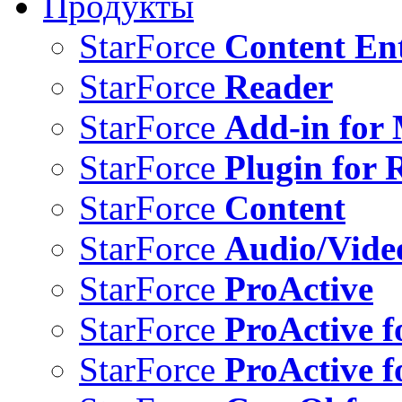
Продукты
StarForce
Content Ent
StarForce
Reader
StarForce
Add-in for 
StarForce
Plugin for 
StarForce
Content
StarForce
Audio/Vide
StarForce
ProActive
StarForce
ProActive f
StarForce
ProActive f