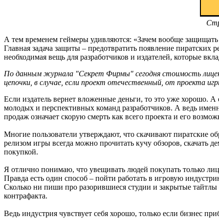
Стр
А тем временем геймеры удивляются: «Зачем вообще защищать 
Главная задача защиты – предотвратить появление пиратских р
необходимая вещь для разработчиков и издателей, которые вкл
По данным журнала "Секрет Фирмы" сегодня стоимость лицензи
цепочки, в случае, если проект отечественный, от проекта иг
Если издатель вернет вложенные деньги, то это уже хорошо. А 
молодых и перспективных команд разработчиков. А ведь именн
продаж означает скорую смерть как всего проекта и его возмо
Многие пользователи утверждают, что скачивают пиратские обра
релизом игры всегда можно прочитать кучу обзоров, скачать д
покупкой.
Я отлично понимаю, что увещивать людей покупать только лице
Правда есть один способ – пойти работать в игровую индустри
Сколько ни пиши про разорившиеся студии и закрытые тайтлы 
контрафакта.
Ведь индустрия чувствует себя хорошо, только если бизнес пр