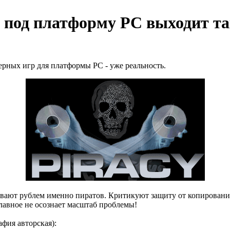
у под платформу PC выходит т
ерных игр для платформы PC - уже реальность.
живают рублем именно пиратов. Критикуют защиту от копировани
главное не осознает масштаб проблемы!
фия авторская):