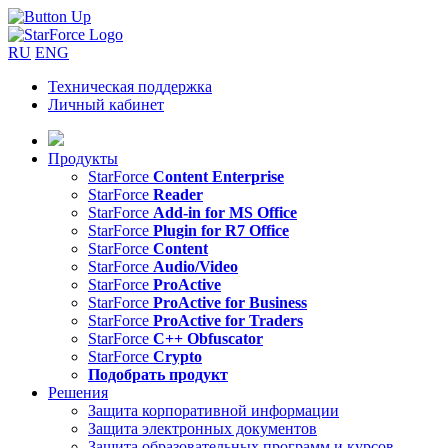
RU
ENG
Техническая поддержка
Личный кабинет
Продукты
StarForce
Content Enterprise
StarForce
Reader
StarForce
Add-in for MS Office
StarForce
Plugin for R7 Office
StarForce
Content
StarForce
Audio/Video
StarForce
ProActive
StarForce
ProActive for Business
StarForce
ProActive for Traders
StarForce
C++ Obfuscator
StarForce
Crypto
Подобрать продукт
Решения
Защита корпоративной информации
Защита электронных документов
Защита образовательных программ и курсов