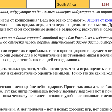
аны, лидурующие по денежным потерям индустрии из-за пират
игры от копирования? Ведь все равно сломают!».
Защита от коп
елизов в пик продаж игры, а это первая неделя, от силы месяц.
адывают свои собственные деньги в разработку, раскрутку и ос
и на издание хорошей западной игры для Российского издателя 
ры до отгрузки первой партии лицензионных дисков дистрибутор
если вернет их с прибылью, то это просто здорово и случается 
о они делают для нас удивительные виртуальные миры и вселенн
жных продолжений, так и людей его сделавших.
зы только для того, чтобы посмотреть что за игра, оценить ее и
емку и самостоятельно оценить геймплей. Точно так же как на 
нзию – дело крайне неблагодарное. Просто так доказать необход
ю. Тут как нигде понимаешь почему зарплату задерживают и поче
– пока человеку не станет выгодно и удобно использовать имен
ибыльный. А нет прибыли – нет и новых хороших игр, нет сервисо