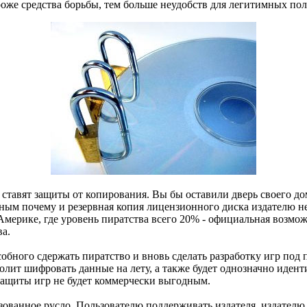
роже средства борьбы, тем больше неудобств для легитимных пол
тавят защиты от копирования. Вы бы оставили дверь своего дома
тным почему и резервная копия лицензионного диска издателю н
Америке, где уровень пиратства всего 20% - официальная возмо
ва.
собного сдержать пиратство и вновь сделать разработку игр по
лит шифровать данные на лету, а также будет однозначно иден
 защиты игр не будет коммерчески выгодным.
зованное русло. Пользователю поддерживать издателя, издателю