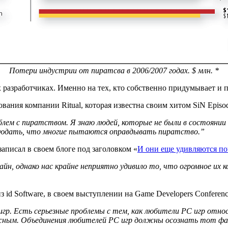
Потери индустрии от пиратсва в 2006/2007 годах. $ млн. *
х разработчиках. Именно на тех, кто собственно придумывает и 
вания компании Ritual, которая известна своим хитом SiN Episod
роблем с пиратством. Я знаю людей, которые не были в состояни
аблюдать, что многие пытаются оправдывать пиратство.”
 записал в своем блоге под заголовком «
И они еще удивляются по
н, однако нас крайне неприятно удивило то, что огромное их к
 id Software, в своем выступлении на Game Developers Conferen
р. Есть серьезные проблемы с тем, как любители PC игр относя
тижным. Объединения любителей PC игр должны осознать тот фа