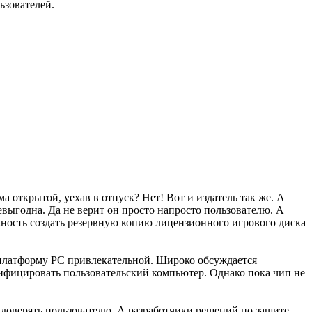
ьзователей.
 открытой, уехав в отпуск? Нет! Вот и издатель так же. А
евыгодна. Да не верит он просто напросто пользователю. А
жность создать резервную копию лицензионного игрового диска
д платформу PC привлекательной. Широко обсуждается
тифицировать пользовательский компьютер. Однако пока чип не
 доверять пользователю. А разработчики решений по защите