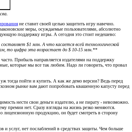
сва.
ирования
не ставит своей целью защитить игру навечно.
 Драконовские меры, осуждаемые пользователями, абсолютно
ледующую поддержку игры. А сегодня это стоит недешево:
составляет $1 млн. А что касается всей технологической
ам, то цифра эта возрастает до $ 10-15 млн.**
не часто. Прибыль направляется издателями на поддержку
ые, которые мы все так любим. Надо ли говорить, что провал
 уж тогда пойти и купить. А как же демо версии? Ведь перед
колхозном рынке вам дают попробовать квашенную капусту перед
имость нести свои деньги издателю, а не пирату - невозможно.
му премии нет. Сразу взгляды на жизнь резко меняются.
но лицензионную продукцию, он будет смотреть в сторону
в и услуг, нет послаблений в средствах защиты. Чем больше