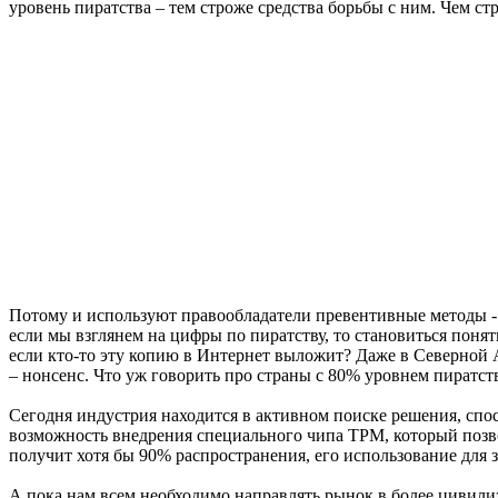
уровень пиратства – тем строже средства борьбы с ним. Чем ст
Потому и используют правообладатели превентивные методы - с
если мы взглянем на цифры по пиратству, то становиться поня
если кто-то эту копию в Интернет выложит? Даже в Северной 
– нонсенс. Что уж говорить про страны с 80% уровнем пиратст
Сегодня индустрия находится в активном поиске решения, спо
возможность внедрения специального чипа TPM, который позво
получит хотя бы 90% распространения, его использование для
А пока нам всем необходимо направлять рынок в более цивили