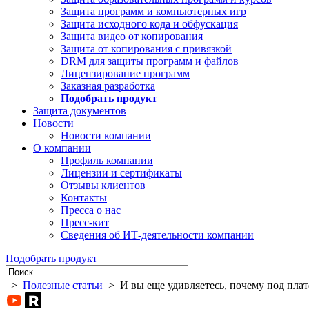
Защита программ и компьютерных игр
Защита исходного кода и обфускация
Защита видео от копирования
Защита от копирования с привязкой
DRM для защиты программ и файлов
Лицензирование программ
Заказная разработка
Подобрать продукт
Защита документов
Новости
Новости компании
О компании
Профиль компании
Лицензии и сертификаты
Отзывы клиентов
Контакты
Пресса о нас
Пресс-кит
Сведения об ИТ-деятельности компании
Подобрать продукт
>
Полезные статьи
> И вы еще удивляетесь, почему под плат