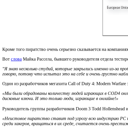
Кроме того пиратство очень серьезно сказывается на компания
Вот
слова
Майка Рассела, бывшего руководителя отдела тестиро
"Я знаю несколько студий, которые закрылись именно из-за п
говорю, потому что испытал это на себе и очень грустно н
Один из разработчиков мегахита Call of Duty 4: Modern Warfare
«Мы были обрадованы количеству людей играющих в COD4 онлай
дисковые ключи. И это только люди, играющие в онлайне!»
Руководитель группы разработчиков Doom 3 Todd Hollenshead из
«Неистовое пиратство ставит под угрозу всю индустрию PC иг
среди хакеров, вращаться в их среде, считается очень прес