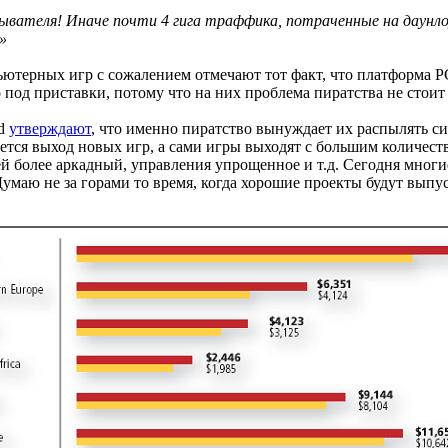
ывателя! Иначе почти 4 гига траффика, потраченные на даунлоу
»
ютерных игр с сожалением отмечают тот факт, что платформа PC
под приставки, потому что на них проблема пиратства не стоит 
rd
утверждают
, что именно пиратство вынуждает их распылять си
ется выход новых игр, а сами игры выходят с большим количеств
лей более аркадный, управления упрощенное и т.д. Сегодня мно
Думаю не за горами то время, когда хорошие проекты будут выпус