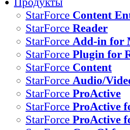
Продукты
StarForce
Content Ent
StarForce
Reader
StarForce
Add-in for 
StarForce
Plugin for 
StarForce
Content
StarForce
Audio/Vide
StarForce
ProActive
StarForce
ProActive f
StarForce
ProActive f