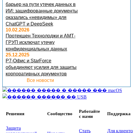
барьер на пути утечек данных в
ИИ: зашифрованные документы
оказались «невидимы» для
ChatGPT и DeepSeek
10.02.2026
Протекшен Технолоджи и АМТ-
ГРУП исключат утечку
конфиденциальных данных
25.12.2025
Р7-Офис и StarForce
объединяют усилия для защиты
корпоративных документов
Все новости
Работайте
Решения
Сообщество
Поддержка
с нами
Защита
Стать
Для клиенто