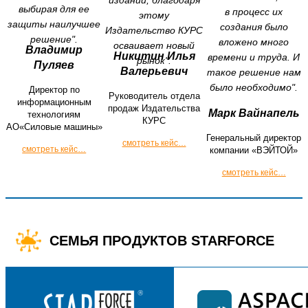
выбирая для ее
в процесс их
этому
защиты наилучшее
создания было
Издательство КУРС
решение".
вложено много
осваивает новый
Владимир
Никитин Илья
времени и труда. И
рынок".
Пуляев
Валерьевич
такое решение нам
было необходимо".
Директор по
Руководитель отдела
информационным
продаж Издательства
Марк Вайнапель
технологиям
КУРС
АО«Силовые машины»
Генеральный директор
смотреть кейс…
смотреть кейс…
компании «ВЭЙТОЙ»
смотреть кейс…
СЕМЬЯ ПРОДУКТОВ STARFORCE