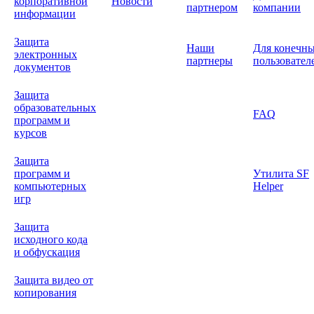
корпоративной
Новости
партнером
компании
информации
Защита
Наши
Для конечн
электронных
партнеры
пользовател
документов
Защита
образовательных
FAQ
программ и
курсов
Защита
программ и
Утилита SF
компьютерных
Helper
игр
Защита
исходного кода
и обфускация
Защита видео от
копирования