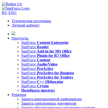
RU
ENG
Техническая поддержка
Личный кабинет
Продукты
StarForce
Content Enterprise
StarForce
Reader
StarForce
Add-in for MS Office
StarForce
Plugin for R7 Office
StarForce
Content
StarForce
Audio/Video
StarForce
ProActive
StarForce
ProActive for Business
StarForce
ProActive for Traders
StarForce
C++ Obfuscator
StarForce
Crypto
Подобрать продукт
Решения
Защита корпоративной информации
Защита электронных документов
Защита образовательных программ и курсов