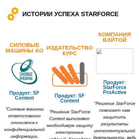
ИСТОРИИ УСПЕХА STARFORCE
КОМПАНИЯ
ВЭЙТОЙ
СИЛОВЫЕ
ИЗДАТЕЛЬСТВО
МАШИНЫ АО
КУРС
Продукт:
StarForce
ProActive
Продукт: SF
Продукт: SF
Content
Content
"Решение StarForce
"Силовые машины
помогает нам
"Решение StarForce
ответственно
защитить
Content выполняет
относятся к
результаты
необходимую защиту
конфиденциальной
интеллектуальной
электронных
информации,
деятельности, ведь
изданий, благодаря