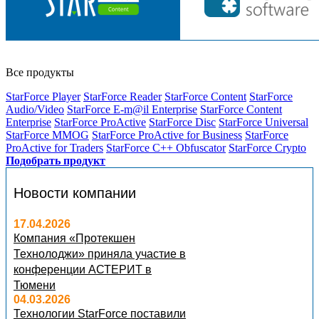
Все продукты
StarForce Player
StarForce Reader
StarForce Content
StarForce
Audio/Video
StarForce E-m@il Enterprise
StarForce Content
Enterprise
StarForce ProActive
StarForce Disc
StarForce Universal
StarForce MMOG
StarForce ProActive for Business
StarForce
ProActive for Traders
StarForce C++ Obfuscator
StarForce Crypto
Подобрать продукт
Новости компании
17.04.2026
Компания «Протекшен
Технолоджи» приняла участие в
конференции АСТЕРИТ в
Тюмени
04.03.2026
Технологии StarForce поставили