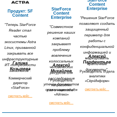
StarForce
Content
Enterprise
StarForce
Продукт: SF
Content
Content
Enterprise
"Решения StarForce
позволяют создать
"Теперь StarForce
"Совместное
защищенный
Reader стал
решение наших
периметр для
частью
компаний
работы с
экосистемы Astra
закрывает
конфиденциальной
Linux, призванной
проблему
информацией и
закрывать все
вовлечения
Алексей
маркировать
инфраструктурные
колоссальных
Парфентьев
Галина
критичные
ИТ-потребности
Алексей
человеческих
Козырева
документы".
заказчиков".
Михайлов
Руководитель отдела
ресурсов для
аналитики
Коммерческий
расследования
Руководитель
«СёрчИнформ»
директор
утечек документов
направления
«StarForce»
смотреть кейс…
оптимизации печати
раз и навсегда".
«Айтеко»
смотреть кейс…
смотреть кейс…