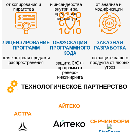
от копирования и
и инсайдерства
от анализа и
пиратства
внутри и за
модификации
пределами
периметра
ЛИЦЕНЗИРОВАНИЕ
ОБФУСКАЦИЯ
ЗАКАЗНАЯ
ПРОГРАММ
ПРОГРАММНОГО
РАЗРАБОТКА
КОДА
для контроля продаж и
по защите вашего
распространения
продукта от любых
защита С/C++
угроз
программ от
реверс-
инжиниринга
ТЕХНОЛОГИЧЕСКОЕ ПАРТНЕРСТВО
АЙТЕКО
АСТРА
СЁРЧИНФОРМ