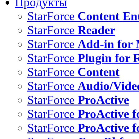
Продукты
StarForce
Content Ent
StarForce
Reader
StarForce
Add-in for 
StarForce
Plugin for 
StarForce
Content
StarForce
Audio/Vide
StarForce
ProActive
StarForce
ProActive f
StarForce
ProActive f