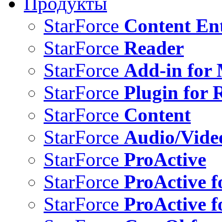
Продукты
StarForce
Content Ent
StarForce
Reader
StarForce
Add-in for 
StarForce
Plugin for 
StarForce
Content
StarForce
Audio/Vide
StarForce
ProActive
StarForce
ProActive f
StarForce
ProActive f