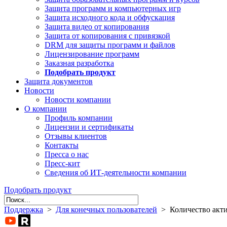
Защита программ и компьютерных игр
Защита исходного кода и обфускация
Защита видео от копирования
Защита от копирования с привязкой
DRM для защиты программ и файлов
Лицензирование программ
Заказная разработка
Подобрать продукт
Защита документов
Новости
Новости компании
О компании
Профиль компании
Лицензии и сертификаты
Отзывы клиентов
Контакты
Пресса о нас
Пресс-кит
Сведения об ИТ-деятельности компании
Подобрать продукт
Поддержка
>
Для конечных пользователей
> Количество акти