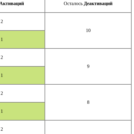
Активаций
Осталось
Деактиваций
2
10
1
2
9
1
2
8
1
2