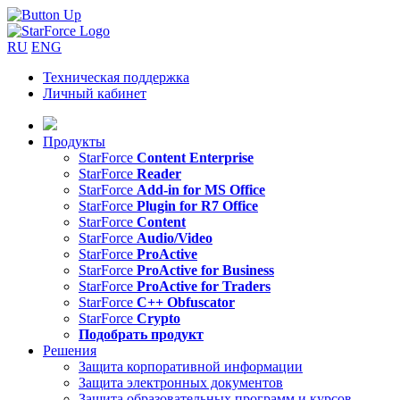
RU
ENG
Техническая поддержка
Личный кабинет
Продукты
StarForce
Content Enterprise
StarForce
Reader
StarForce
Add-in for MS Office
StarForce
Plugin for R7 Office
StarForce
Content
StarForce
Audio/Video
StarForce
ProActive
StarForce
ProActive for Business
StarForce
ProActive for Traders
StarForce
C++ Obfuscator
StarForce
Crypto
Подобрать продукт
Решения
Защита корпоративной информации
Защита электронных документов
Защита образовательных программ и курсов