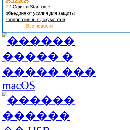
25.12.2025
Р7-Офис и StarForce
объединяют усилия для защиты
корпоративных документов
Все новости