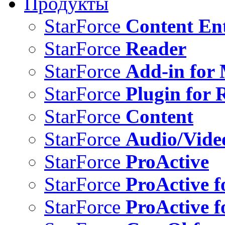
Продукты
StarForce
Content Ent
StarForce
Reader
StarForce
Add-in for 
StarForce
Plugin for 
StarForce
Content
StarForce
Audio/Vide
StarForce
ProActive
StarForce
ProActive f
StarForce
ProActive f