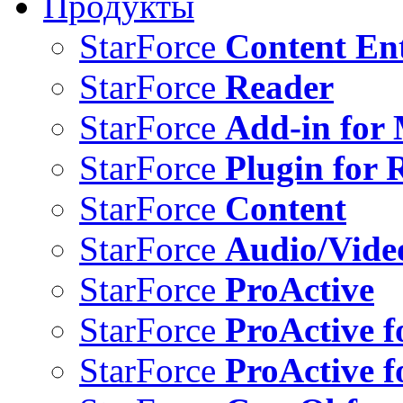
Продукты
StarForce
Content Ent
StarForce
Reader
StarForce
Add-in for 
StarForce
Plugin for 
StarForce
Content
StarForce
Audio/Vide
StarForce
ProActive
StarForce
ProActive f
StarForce
ProActive f