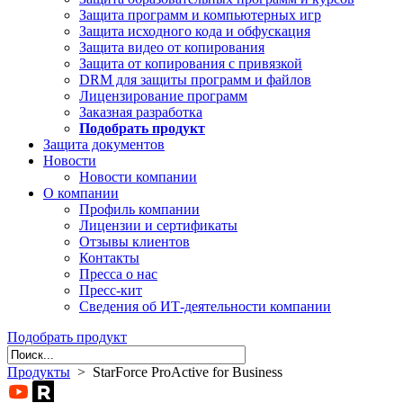
Защита программ и компьютерных игр
Защита исходного кода и обфускация
Защита видео от копирования
Защита от копирования с привязкой
DRM для защиты программ и файлов
Лицензирование программ
Заказная разработка
Подобрать продукт
Защита документов
Новости
Новости компании
О компании
Профиль компании
Лицензии и сертификаты
Отзывы клиентов
Контакты
Пресса о нас
Пресс-кит
Сведения об ИТ-деятельности компании
Подобрать продукт
Продукты
> StarForce ProActive for Business