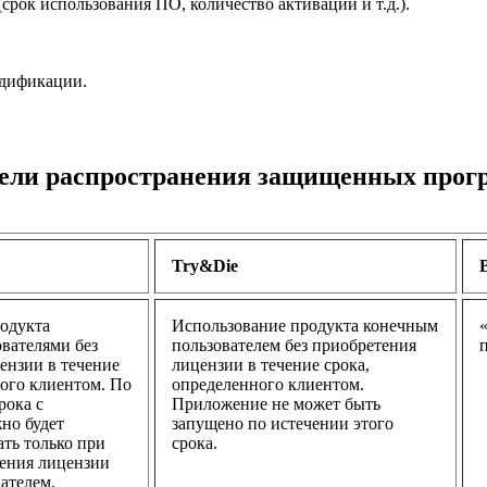
рок использования ПО, количество активаций и т.д.).
одификации.
ели распространения защищенных прог
Try&Die
одукта
Использование продукта конечным
вателями без
пользователем без приобретения
ензии в течение
лицензии в течение срока,
ного клиентом. По
определенного клиентом.
рока с
Приложение не может быть
но будет
запущено по истечении этого
ать только при
срока.
ения лицензии
ателем.