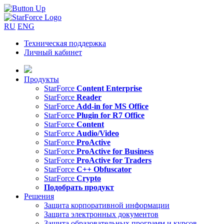
RU
ENG
Техническая поддержка
Личный кабинет
Продукты
StarForce
Content Enterprise
StarForce
Reader
StarForce
Add-in for MS Office
StarForce
Plugin for R7 Office
StarForce
Content
StarForce
Audio/Video
StarForce
ProActive
StarForce
ProActive for Business
StarForce
ProActive for Traders
StarForce
C++ Obfuscator
StarForce
Crypto
Подобрать продукт
Решения
Защита корпоративной информации
Защита электронных документов
Защита образовательных программ и курсов