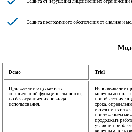
Защита от нарушения лицензионных ограничений (с
Защита программного обеспечения от анализа и м
Мод
Demo
Trial
Приложение запускается с
Использование пр
ограниченной функциональностью,
конечными пользо
но без ограничения периода
приобретения лиц
использования.
срока, определен
истечении этого с
приложением мож
продолжать работ
условии приобрет
конечным пользов