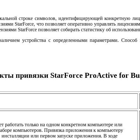
икальной строке символов, идентифицирующей конкретную лиц
зиями StarForce, что позволяет оперативно управлять лицензиям
цензиями StarForce позволяет собирать статистику об использова
наличием устройства с определенными параметрами. Способ 
кты привязки StarForce ProActive for Bus
ы
 работать только на одном конкретном компьютере или
аборе компьютеров. Привязка приложения к компьютеру
 инсталляции или первом запуске приложения. В ходе