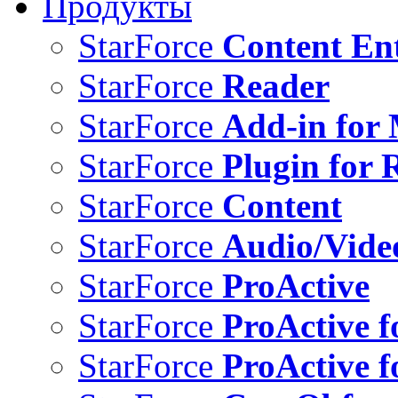
Продукты
StarForce
Content Ent
StarForce
Reader
StarForce
Add-in for 
StarForce
Plugin for 
StarForce
Content
StarForce
Audio/Vide
StarForce
ProActive
StarForce
ProActive f
StarForce
ProActive f