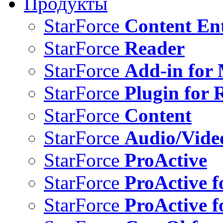
Продукты
StarForce
Content Ent
StarForce
Reader
StarForce
Add-in for 
StarForce
Plugin for 
StarForce
Content
StarForce
Audio/Vide
StarForce
ProActive
StarForce
ProActive f
StarForce
ProActive f