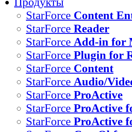
Продукты
StarForce
Content Ent
StarForce
Reader
StarForce
Add-in for 
StarForce
Plugin for 
StarForce
Content
StarForce
Audio/Vide
StarForce
ProActive
StarForce
ProActive f
StarForce
ProActive f