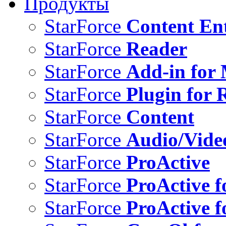
Продукты
StarForce
Content Ent
StarForce
Reader
StarForce
Add-in for 
StarForce
Plugin for 
StarForce
Content
StarForce
Audio/Vide
StarForce
ProActive
StarForce
ProActive f
StarForce
ProActive f