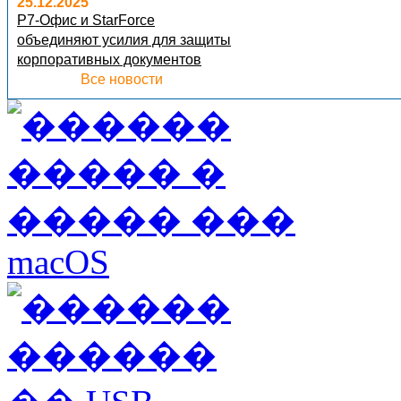
25.12.2025
Р7-Офис и StarForce
объединяют усилия для защиты
корпоративных документов
Все новости