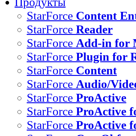
Продукты
StarForce
Content Ent
StarForce
Reader
StarForce
Add-in for 
StarForce
Plugin for 
StarForce
Content
StarForce
Audio/Vide
StarForce
ProActive
StarForce
ProActive f
StarForce
ProActive f