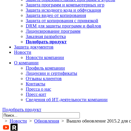
Защита программ и компьютерных игр
Защита исходного кода и обфускация
Защита видео от копирования
Защита от копирования с привязкой
DRM для защиты программ и файлов
Лицензирование программ
Заказная разработка
Подобрать продукт
Защита документов
Новости
Новости компании
О компании
Профиль компании
Лицензии и сертификаты
Отзывы клиентов
Контакты
Пресса о нас
Пресс-кит
Сведения об ИТ-деятельности компании
Подобрать продукт
>
Новости
>
Обновления
> Вышло обновление 2015.2 для си