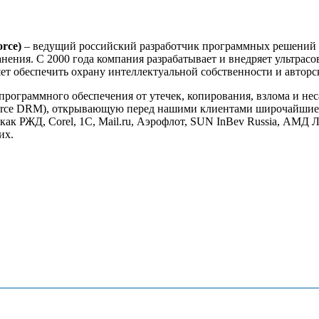
rce)
– ведущий российский разработчик программных решений в
анения. С 2000 года компания разрабатывает и внедряет ультра
 обеспечить охрану интеллектуальной собственности и авторск
рограммного обеспечения от утечек, копирования, взлома и не
rce DRM), открывающую перед нашими клиентами широчайшие в
как РЖД, Corel, 1С, Mail.ru, Аэрофлот, SUN InBev Russia, АМД 
их.