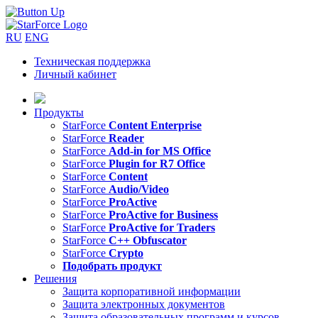
RU
ENG
Техническая поддержка
Личный кабинет
Продукты
StarForce
Content Enterprise
StarForce
Reader
StarForce
Add-in for MS Office
StarForce
Plugin for R7 Office
StarForce
Content
StarForce
Audio/Video
StarForce
ProActive
StarForce
ProActive for Business
StarForce
ProActive for Traders
StarForce
C++ Obfuscator
StarForce
Crypto
Подобрать продукт
Решения
Защита корпоративной информации
Защита электронных документов
Защита образовательных программ и курсов