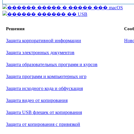
Решения
Соо
Защита корпоративной информации
Нов
Защита электронных документов
Защита образовательных программ и курсов
Защита программ и компьютерных игр
Защита исходного кода и обфускация
Защита видео от копирования
Защита USB флешек от копирования
Защита от копирования с привязкой