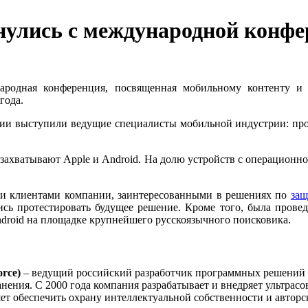
рнулись с международной конфе
народная конференция, посвященная мобильному контенту и
года.
ии выступили ведущие специалисты мобильной индустрии: прои
захватывают Apple и Android. На долю устройств с операционно
ыми клиентами компании, заинтересованными в решениях по
защ
сь протестировать будущее решение. Кроме того, была провед
droid на площадке крупнейшего русскоязычного поисковика.
rce)
– ведущий российский разработчик программных решений в
анения. С 2000 года компания разрабатывает и внедряет ультра
 обеспечить охрану интеллектуальной собственности и авторск