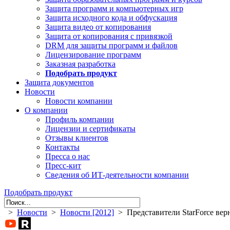
Защита программ и компьютерных игр
Защита исходного кода и обфускация
Защита видео от копирования
Защита от копирования с привязкой
DRM для защиты программ и файлов
Лицензирование программ
Заказная разработка
Подобрать продукт
Защита документов
Новости
Новости компании
О компании
Профиль компании
Лицензии и сертификаты
Отзывы клиентов
Контакты
Пресса о нас
Пресс-кит
Сведения об ИТ-деятельности компании
Подобрать продукт
>
Новости
>
Новости [2012]
> Представители StarForce вер