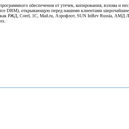
рограммного обеспечения от утечек, копирования, взлома и не
rce DRM), открывающую перед нашими клиентами широчайшие в
как РЖД, Corel, 1С, Mail.ru, Аэрофлот, SUN InBev Russia, АМД 
их.