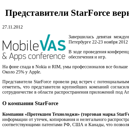
Представители StarForce ве
27.11.2012
Завершилась девятая между
Петербурге 22-23 ноября 2012 
В ходе проведения конференц
обеспечения и игр.
На фоне спада в Nokia и RIM, умы профессионалов все больше 
Около 25% у Apple.
Представители StarForce провели ряд встреч с потенциальн
отметить, что представители крупнейших компаний согласили
сотрудничестве в области распространения приложений под An
О компании StarForce
Компания
«Протекшен Технолоджи» (торговая марка StarFo
информации от утечек, копирования и нелегального распростр
соответствующими патентами РФ, США и Канады, что позволяет