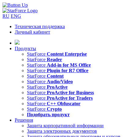
RU
ENG
Техническая поддержка
Личный кабинет
Продукты
StarForce
Content Enterprise
StarForce
Reader
StarForce
Add-in for MS Office
StarForce
Plugin for R7 Office
StarForce
Content
StarForce
Audio/Video
StarForce
ProActive
StarForce
ProActive for Business
StarForce
ProActive for Traders
StarForce
C++ Obfuscator
StarForce
Crypto
Подобрать продукт
Решения
Защита корпоративной информации
Защита электронных документов
Защита образовательных программ и курсов