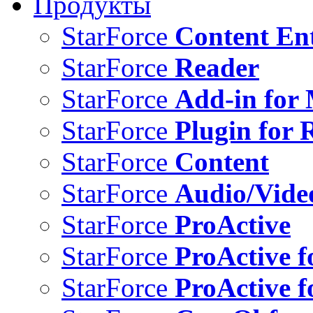
Продукты
StarForce
Content Ent
StarForce
Reader
StarForce
Add-in for 
StarForce
Plugin for 
StarForce
Content
StarForce
Audio/Vide
StarForce
ProActive
StarForce
ProActive f
StarForce
ProActive f