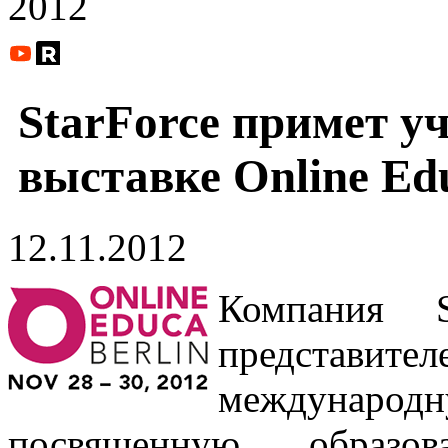
2012
StarForce примет у
выставке Online Edu
12.11.2012
Компания S
представи
международ
посвященную образо