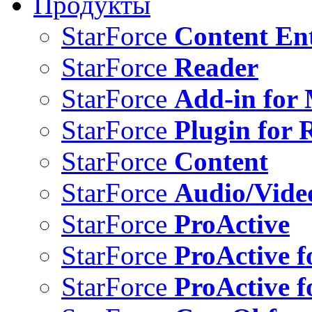
Продукты
StarForce
Content Ent
StarForce
Reader
StarForce
Add-in for 
StarForce
Plugin for 
StarForce
Content
StarForce
Audio/Vide
StarForce
ProActive
StarForce
ProActive f
StarForce
ProActive f