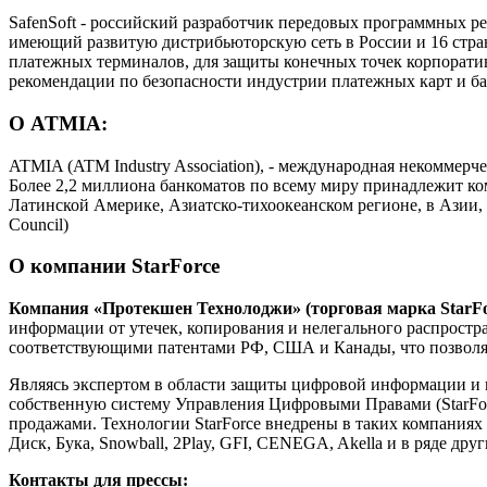
SafenSoft - российский разработчик передовых программных р
имеющий развитую дистрибьюторскую сеть в России и 16 стра
платежных терминалов, для защиты конечных точек корпорати
рекомендации по безопасности индустрии платежных карт и банко
О ATMIA:
ATMIA (ATM Industry Association), - международная некоммерч
Более 2,2 миллиона банкоматов по всему миру принадлежит к
Латинской Америке, Азиатско-тихоокеанском регионе, в Азии, 
Council)
О компании StarForce
Компания
«Протекшен Технолоджи» (торговая марка StarFo
информации от утечек, копирования и нелегального распростр
соответствующими патентами РФ, США и Канады, что позволяет
Являясь экспертом в области защиты цифровой информации и п
собственную систему Управления Цифровыми Правами (StarFo
продажами. Технологии StarForce внедрены в таких компаниях 
Диск, Бука, Snowball, 2Play, GFI, CENEGA, Akella и в ряде друг
Контакты для прессы: