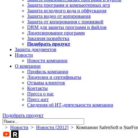
Защита программ и компьютерных игр
Защита исходного кода и обфускация
Защита видео от копирования
Защита от копирования с привязкой
DRM для защиты программ и файлов
Лицензирование программ
Заказная разработка
Подобрать продукт
Защита документов
Новости
Новости компании
О компании
Профиль компании
Лицензии и сертификаты
Отзывы клиентов
Контакты
Пресса о нас
Пресс-кит
Сведения об ИТ-деятельности компании
Подобрать продукт
>
Новости
>
Новости [2012]
> Компании SafenSoft и StarFo