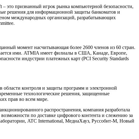
ft – это признанный игрок рынка компьютерной безопасности,
нные решения для информационной защиты банкоматов и
 членом международных организаций, разрабатывающих
mittee.
а данный момент насчитывающая более 2600 членов из 60 стран.
вается ими. ATMIA имеет филиалы в США, Канаде, Европе,
асности индустрии платежных карт (PCI Security Standards
 области контроля и защиты программ и электронной
современные технологические решения, защищенные
их прав во всем мире.
санкционированного распространения, компания разработала
озможности по доставке цифрового контента и слежению за
Лаборатории, ATC International, МедиаХауз, Руссобит-М, Новый