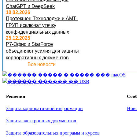
ChatGPT и DeepSeek
10.02.2026
Протекшен Технолоджи и АМТ-
ГРУП исключат утечку
конфиденциальных данных
25.12.2025
Р7-Офис и StarForce
объединяют усилия для защиты
корпоративных документов
Все новости
Решения
Соо
Защита корпоративной информации
Нов
Защита электронных документов
Защита образовательных программ и курсов