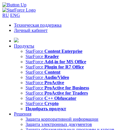
RU
ENG
Техническая поддержка
Личный кабинет
Продукты
StarForce
Content Enterprise
StarForce
Reader
StarForce
Add-in for MS Office
StarForce
Plugin for R7 Office
StarForce
Content
StarForce
Audio/Video
StarForce
ProActive
StarForce
ProActive for Business
StarForce
ProActive for Traders
StarForce
C++ Obfuscator
StarForce
Crypto
Подобрать продукт
Решения
Защита корпоративной информации
Защита электронных документов
Защита образовательных программ и курсов