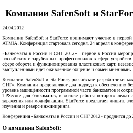
Компании SafenSoft и StarFo
24.04.2012
Компании SafenSoft и StarForce принимают участие в перв
ATMIA. Конференция стартовала сегодня, 24 апреля в конфере
«Банкоматы в России и СНГ 2012» - первое в России меропр
российских и зарубежных профессионалов в сфере устройств 
сфере оборота и функционирования пластиковых карт, незав
выступлениями идёт оживлённое общение и обмен мнениями.
Компании SafenSoft и StarForce, российские разработчики 
СНГ». Компании представляют два подхода к обеспечению без
уровень защищённости программной части банкоматов и сохран
TPSecure для банкоматов, в основе работы которого лежат
заражения или модификации. StarForce предлагает лишить 
изучения и реверс-инжиниринга.
Конференция «Банкоматы в России и СНГ 2012» продлится до 2
О компании SafenSoft: