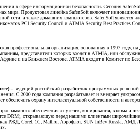
ешений в сфере информационной безопасности. Сегодня SafenSo
нах мира. Продуктовая линейка SafenSoft включает инновацио
вной сети, a также домашних компьютеров. SafenSoft является
матов PCI Security Council и ATMIA Security Best Practices Сom
еская профессиональная организация, основанная в 1997 году, н
омпаниям, представители которых входят в ATMIA, или обслужи
Африке и на Ближнем Востоке. ATMIA входит в Комитет по Безоп
rce)
– ведущий российский разработчик программных решений в
анения. С 2000 года компания разрабатывает и внедряет ультра
 обеспечить охрану интеллектуальной собственности и авторск
рограммного обеспечения от утечек, копирования, взлома и не
rce DRM), открывающую перед нашими клиентами широчайшие в
как РЖД, Corel, 1С, Mail.ru, Аэрофлот, SUN InBev Russia, АМД 
их.