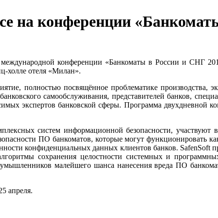
rce на конференции «Банкомат
ой международной конференции «Банкоматы в России и СНГ 201
нц-холле отеля «Милан».
иятие, полностью посвящённое проблематике производства, эк
банковского самообслуживания, представителей банков, специа
исимых экспертов банковской сферы. Программа двухдневной к
комплексных систем информационной безопасности, участвуют
опасности ПО банкоматов, которые могут функционировать как
ности конфиденциальных данных клиентов банков. SafenSoft пр
 алгоритмы сохранения целостности системных и программных 
злоумышленников малейшего шанса нанесения вреда ПО банком
5 апреля.