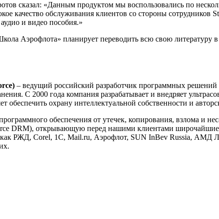
Кротов сказал: «Данным продуктом мы воспользовались по неско
кое качество обслуживания клиентов со стороны сотрудников St
аудио и видео пособия.»
кола Аэрофлота» планирует переводить всю свою литературу в 
rce)
– ведущий российский разработчик программных решений в
анения. С 2000 года компания разрабатывает и внедряет ультра
 обеспечить охрану интеллектуальной собственности и авторск
рограммного обеспечения от утечек, копирования, взлома и не
rce DRM), открывающую перед нашими клиентами широчайшие в
как РЖД, Corel, 1С, Mail.ru, Аэрофлот, SUN InBev Russia, АМД 
их.