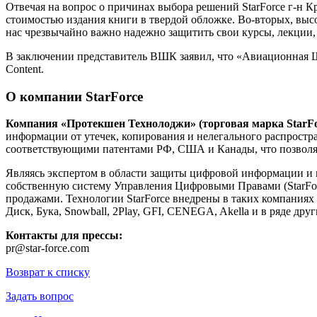
Отвечая на вопрос о причинах выбора решений StarForce г-н 
стоимостью издания книги в твердой обложке. Во-вторых, высо
нас чрезвычайно важно надежно защитить свои курсы, лекции, 
В заключении представитель ВШК заявил, что «Авиационная Ш
Content.
О компании StarForce
Компания
«Протекшен Технолоджи» (торговая марка StarFo
информации от утечек, копирования и нелегального распростр
соответствующими патентами РФ, США и Канады, что позволяет
Являясь экспертом в области защиты цифровой информации и п
собственную систему Управления Цифровыми Правами (StarFo
продажами. Технологии StarForce внедрены в таких компаниях 
Диск, Бука, Snowball, 2Play, GFI, CENEGA, Akella и в ряде друг
Контакты для прессы:
pr@star-force.com
Возврат к списку
Задать вопрос