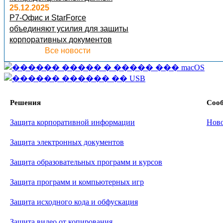
25.12.2025
Р7-Офис и StarForce
объединяют усилия для защиты
корпоративных документов
Все новости
Решения
Соо
Защита корпоративной информации
Нов
Защита электронных документов
Защита образовательных программ и курсов
Защита программ и компьютерных игр
Защита исходного кода и обфускация
Защита видео от копирования