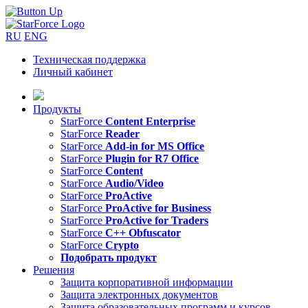
RU
ENG
Техническая поддержка
Личный кабинет
Продукты
StarForce
Content Enterprise
StarForce
Reader
StarForce
Add-in for MS Office
StarForce
Plugin for R7 Office
StarForce
Content
StarForce
Audio/Video
StarForce
ProActive
StarForce
ProActive for Business
StarForce
ProActive for Traders
StarForce
C++ Obfuscator
StarForce
Crypto
Подобрать продукт
Решения
Защита корпоративной информации
Защита электронных документов
Защита образовательных программ и курсов