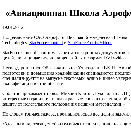
«Авиационная Школа Аэрофл
19.01.2012
Подразделение ОАО Аэрофлот, Высшая Коммерческая Школа «А
Technologies:
StarForce Content
и
StarForce Audio/Video.
StarForce Content – система защиты электронных документов р
целей, но защищает аудио, видео файлы и формат DVD-video.
Негосударственное Образовательное Учреждение ВКШ «Авиабизн
подготовки и повышения квалификации специалистов предприя
специализируется на выпуске текстовых, аудио и видео матер
квалификацию в этой области.
Событие прокомментировал Михаил Кротов, Руководитель IT д
интересные издания, т.к наша отрасль очень специфична, а объ
защиту от нелегального пользования нашими материалами.»
По словам топ-менеджера, проанализировав все цели и задачи, 
«Здесь нам надлежащем образом объяснили ситуацию по защите