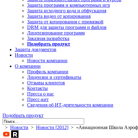
Защита программ и компьютерных игр
Защита исходного кода и обфускация
Защита видео от копирования
Защита от копирования с привязкой
DRM для защиты программ и файлов
Лицензирование программ
Заказная разработка
Подобрать продукт
Защита документов
Новости
Новости компании
О компании
Профиль компании
Лицензии и сертификаты
Отзывы клиентов
Контакты
Пресса о нас
Пресс-кит
Сведения об ИТ-деятельности компании
Подобрать продукт
>
Новости
>
Новости [2012]
> «Авиационная Школа Аэрофло