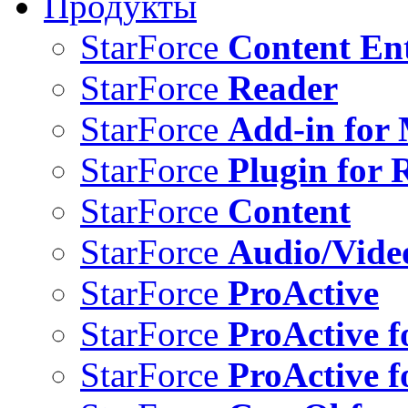
Продукты
StarForce
Content Ent
StarForce
Reader
StarForce
Add-in for 
StarForce
Plugin for 
StarForce
Content
StarForce
Audio/Vide
StarForce
ProActive
StarForce
ProActive f
StarForce
ProActive f