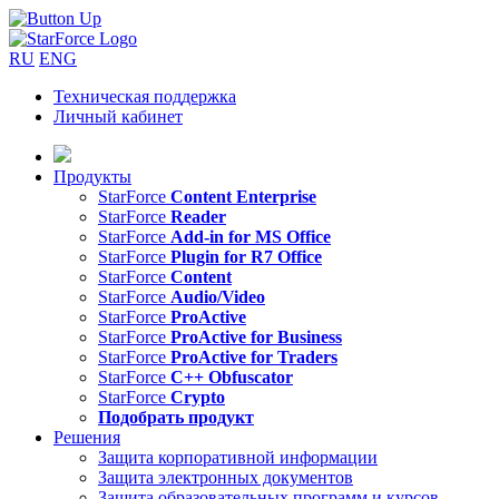
RU
ENG
Техническая поддержка
Личный кабинет
Продукты
StarForce
Content Enterprise
StarForce
Reader
StarForce
Add-in for MS Office
StarForce
Plugin for R7 Office
StarForce
Content
StarForce
Audio/Video
StarForce
ProActive
StarForce
ProActive for Business
StarForce
ProActive for Traders
StarForce
C++ Obfuscator
StarForce
Crypto
Подобрать продукт
Решения
Защита корпоративной информации
Защита электронных документов
Защита образовательных программ и курсов