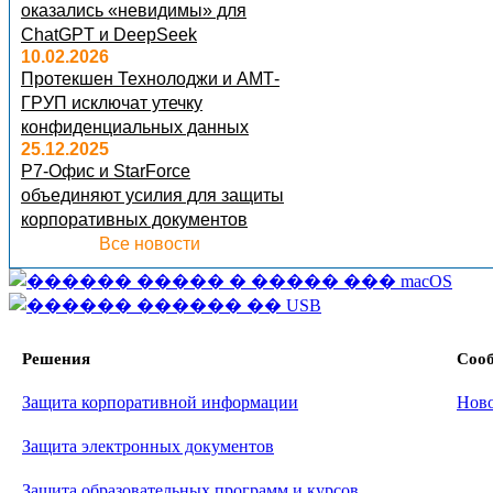
оказались «невидимы» для
ChatGPT и DeepSeek
10.02.2026
Протекшен Технолоджи и АМТ-
ГРУП исключат утечку
конфиденциальных данных
25.12.2025
Р7-Офис и StarForce
объединяют усилия для защиты
корпоративных документов
Все новости
Решения
Соо
Защита корпоративной информации
Нов
Защита электронных документов
Защита образовательных программ и курсов