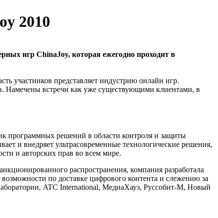
oy 2010
ных игр ChinaJoy, которая ежегодно проходит в
асть участников представляет индустрию онлайн игр.
ов. Намечены встречи как уже существующими клиентами, в
ик программных решений в области контроля и защиты
ывает и внедряет ультрасовременные технологические решения,
ти и авторских прав во всем мире.
санкционированного распространения, компания разработала
озможности по доставке цифрового контента и слежению за
Лаборатории, ATC International, МедиаХауз, Руссобит-М, Новый