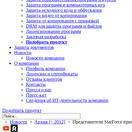
Защита программ и компьютерных игр
Защита исходного кода и обфускация
Защита видео от копирования
Защита от копирования с привязкой
DRM для защиты программ и файлов
Лицензирование программ
Заказная разработка
Подобрать продукт
Защита документов
Новости
Новости компании
О компании
Профиль компании
Лицензии и сертификаты
Отзывы клиентов
Контакты
Пресса о нас
Пресс-кит
Сведения об ИТ-деятельности компании
Подобрать продукт
>
Новости
>
Архив [< 2012]
> Представители StarForce прим