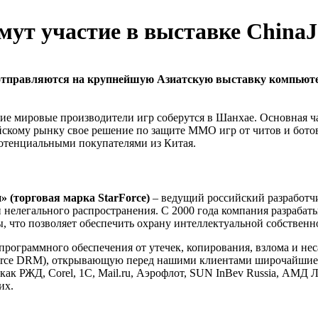
мут участие в выставке ChinaJ
отправляются на крупнейшую Азиатскую выставку компьютер
шие мировые производители игр соберутся в Шанхае. Основная ч
йскому рынку свое решение по защите MMO игр от читов и бот
потенциальными покупателями из Китая.
 (торговая марка StarForce)
– ведущий российский разработч
 нелегального распространения. С 2000 года компания разрабат
то позволяет обеспечить охрану интеллектуальной собственнос
рограммного обеспечения от утечек, копирования, взлома и не
rce DRM), открывающую перед нашими клиентами широчайшие в
как РЖД, Corel, 1С, Mail.ru, Аэрофлот, SUN InBev Russia, АМД 
их.