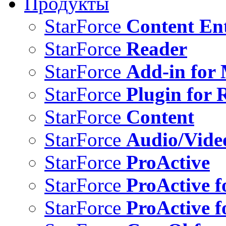
Продукты
StarForce
Content Ent
StarForce
Reader
StarForce
Add-in for 
StarForce
Plugin for 
StarForce
Content
StarForce
Audio/Vide
StarForce
ProActive
StarForce
ProActive f
StarForce
ProActive f