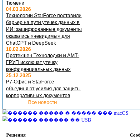
Тюмени
04.03.2026
Технологии StarForce поставили
барьер на пути утечек данных в
ИИ: зашифрованные документы
оказались «невидимы» для
ChatGPT и DeepSeek
10.02.2026
Протекшен Технолоджи и АМТ-
ГРУП исключат утечку
конфиденциальных данных
25.12.2025
Р7-Офис и StarForce
объединяют усилия для защиты
корпоративных документов
Все новости
Решения
Соо