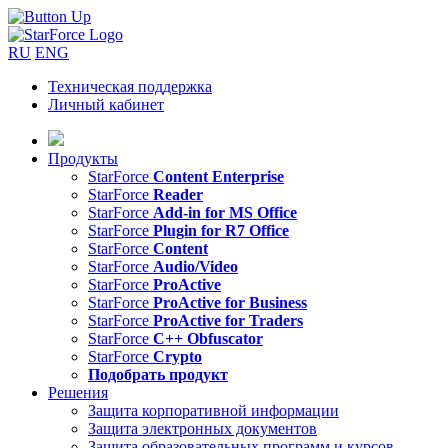
RU
ENG
Техническая поддержка
Личный кабинет
Продукты
StarForce
Content Enterprise
StarForce
Reader
StarForce
Add-in for MS Office
StarForce
Plugin for R7 Office
StarForce
Content
StarForce
Audio/Video
StarForce
ProActive
StarForce
ProActive for Business
StarForce
ProActive for Traders
StarForce
C++ Obfuscator
StarForce
Crypto
Подобрать продукт
Решения
Защита корпоративной информации
Защита электронных документов
Защита образовательных программ и курсов