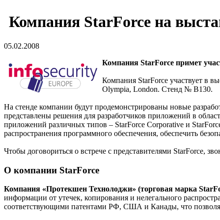
Компания StarForce на выстав
05.02.2008
Компания StarForce примет участ
Компания StarForce участвует в вы
Olympia, London. Стенд № B130.
На стенде компании будут продемонстрированы новые разработ
представлены решения для разработчиков приложений в области
приложений различных типов – StarForce Corporative и StarForc
распространения программного обеспечения, обеспечить безопас
Чтобы договориться о встрече с представителями StarForce, зв
О компании StarForce
Компания
«Протекшен Технолоджи» (торговая марка StarFo
информации от утечек, копирования и нелегального распростр
соответствующими патентами РФ, США и Канады, что позволяет