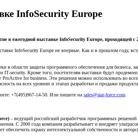
ке InfoSecurity Europe
ие в ежегодной выставке InfoSecurity Europe, проходящей с 2
ставке InfoSecurity Europe не впервые. Как и в прошлом году, в
ки в области защиты программного обеспечения для бизнеса, з
 IT-security. Кроме того, посетителям выставки будут продемон
e ProActive for business. Эти решения можно использовать во вс
ность на всех уровнях и этапах разработки и продажи продукта,
оните: +7(495)967-14-50. Или пишите на
sales@star-force.com
.
rce)
– ведущий российский разработчик программных решений в
анения. С 2000 года компания разрабатывает и внедряет ультра
 обеспечить охрану интеллектуальной собственности и авторск