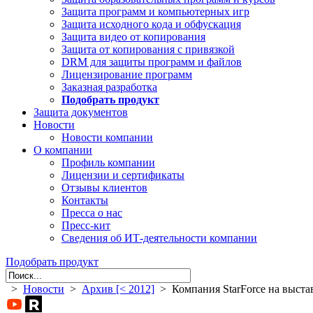
Защита программ и компьютерных игр
Защита исходного кода и обфускация
Защита видео от копирования
Защита от копирования с привязкой
DRM для защиты программ и файлов
Лицензирование программ
Заказная разработка
Подобрать продукт
Защита документов
Новости
Новости компании
О компании
Профиль компании
Лицензии и сертификаты
Отзывы клиентов
Контакты
Пресса о нас
Пресс-кит
Сведения об ИТ-деятельности компании
Подобрать продукт
>
Новости
>
Архив [< 2012]
> Компания StarForce на выставк