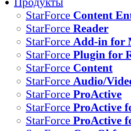
Продукты
StarForce
Content Ent
StarForce
Reader
StarForce
Add-in for 
StarForce
Plugin for 
StarForce
Content
StarForce
Audio/Vide
StarForce
ProActive
StarForce
ProActive f
StarForce
ProActive f