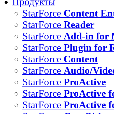
Продукты
StarForce
Content Ent
StarForce
Reader
StarForce
Add-in for 
StarForce
Plugin for 
StarForce
Content
StarForce
Audio/Vide
StarForce
ProActive
StarForce
ProActive f
StarForce
ProActive f