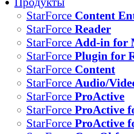
Продукты
StarForce
Content Ent
StarForce
Reader
StarForce
Add-in for 
StarForce
Plugin for 
StarForce
Content
StarForce
Audio/Vide
StarForce
ProActive
StarForce
ProActive f
StarForce
ProActive f