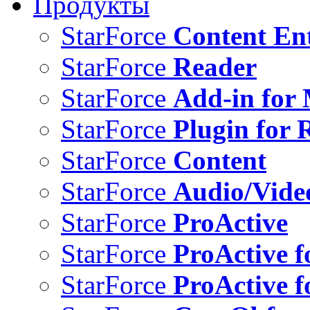
Продукты
StarForce
Content Ent
StarForce
Reader
StarForce
Add-in for 
StarForce
Plugin for 
StarForce
Content
StarForce
Audio/Vide
StarForce
ProActive
StarForce
ProActive f
StarForce
ProActive f