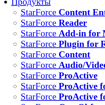
Продукты
StarForce
Content Ent
StarForce
Reader
StarForce
Add-in for 
StarForce
Plugin for 
StarForce
Content
StarForce
Audio/Vide
StarForce
ProActive
StarForce
ProActive f
StarForce
ProActive f